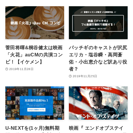
菅田将暉&桐谷健太は映画
パッチギのキャストが沢尻
「火花」auCMの共演コン
エリカ・塩谷瞬・高岡蒼
ビ！【イケメン】
佑・小出恵介など訳あり役
者？
2019年11月28日
2019年11月25日
U-NEXTを(1ヶ月)無料期
映画『 エンドオブステイ