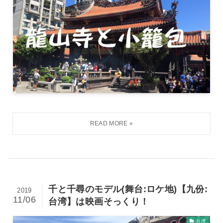
千と千尋のモデル(舞台:ロケ地)【九份:
2019
11/06
台湾】は映画そっくり！
台湾