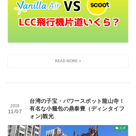
台湾の子宝・パワースポット龍山寺！
2019
有名な小籠包の鼎泰豊（ディンタイフ
11/07
ォン)観光
台湾