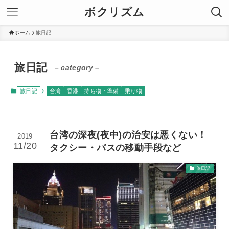
ボクリズム
ホーム
旅日記
旅日記
– category –
旅日記
台湾
香港
持ち物・準備
乗り物
台湾の深夜(夜中)の治安は悪くない！
2019
11/20
タクシー・バスの移動手段など
旅日記