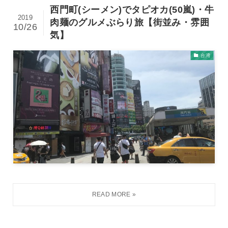
西門町(シーメン)でタピオカ(50嵐)・牛
2019
肉麺のグルメぶらり旅【街並み・雰囲
10/26
気】
台湾