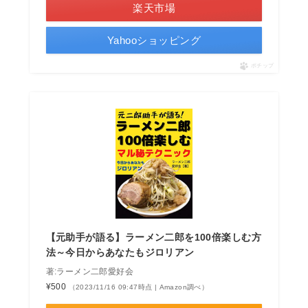
楽天市場
Yahooショッピング
ポチップ
【元助手が語る】ラーメン二郎を100倍楽しむ方
法～今日からあなたもジロリアン
著:ラーメン二郎愛好会
¥500
（2023/11/16 09:47時点 | Amazon調べ）